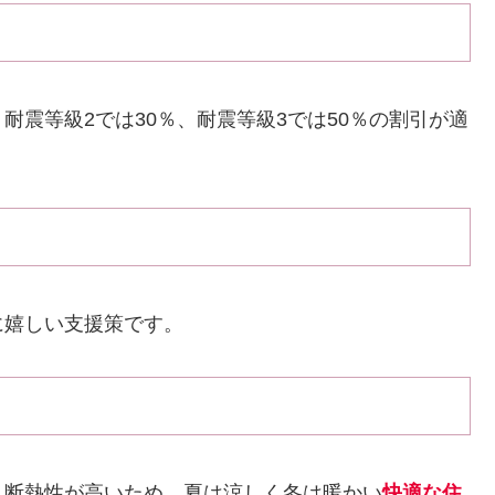
震等級2では30％、耐震等級3では50％の割引が適
に嬉しい支援策です。
、断熱性が高いため、夏は涼しく冬は暖かい
快適な住