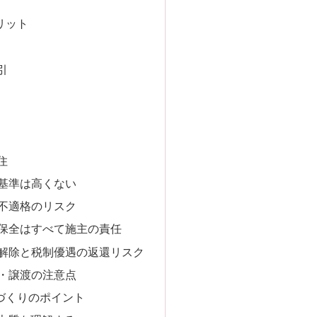
リット
引
住
定基準は高くない
存不適格のリスク
持保全はすべて施主の責任
定解除と税制優遇の返還リスク
売・譲渡の注意点
づくりのポイント