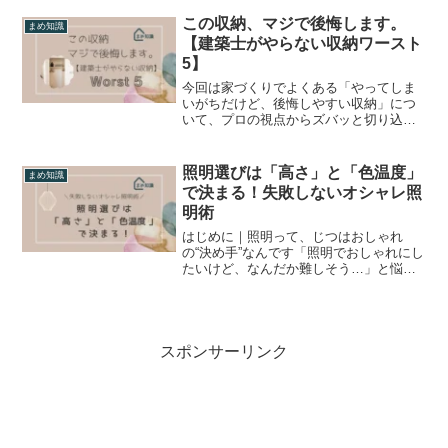
す」「初期費用はかかりません」といっ
た、かなり魅力的な売り文句の商品も増
この収納、マジで後悔します。
まめ知識
えてきました。「そろそろ...
【建築士がやらない収納ワースト
5】
今回は家づくりでよくある「やってしま
いがちだけど、後悔しやすい収納」につ
いて、プロの視点からズバッと切り込み
ます。収納は「とりあえずたくさんあれ
ばOK」ではありません！ むしろ、使い
づらい収納は死蔵品の温床になり、動線
照明選びは「高さ」と「色温度」
まめ知識
の邪魔にもなる、建築コ...
で決まる！失敗しないオシャレ照
明術
はじめに｜照明って、じつはおしゃれ
の“決め手”なんです「照明でおしゃれにし
たいけど、なんだか難しそう…」と悩ん
でいませんか？実は、照明の計画にはち
ょっとしたコツがあり、それさえ押さえ
ておけば、専門的な知識がなくても簡単
におしゃれな空間が作れ...
スポンサーリンク