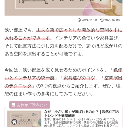
2024.11.30
2025.07.09
狭い部屋でも、
工夫次第で広々とした開放的な空間を手に
入れることができます
。インテリアの色使いや家具選び、
そして配置方法に少し気を配るだけで、驚くほど広がりの
ある空間を演出することが可能ですよ。
今回は、狭い部屋を広く見せるためのポイントを、「
色使
いとインテリアの統一感
」「
家具選びのコツ
」「
空間演出
のテクニック
」の3つの視点からご紹介します。ぜひ、理
想の住まい作りの参考にしてみてください。
なぜ「小さい家」が選ばれるのか？｜現代住宅の
トレンドを徹底解説
近年、住宅のトレンドは「小さい家」へと変わりつつあり
ます。地価や建築資材の高騰、所得の伸び悩みなどの経済
的な背景に加え、コンパクトな住まいが求められるライフ