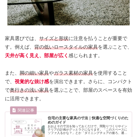
家具選びでは、
サイズと形状
に注意を払うことが重要で
す。例えば、
背の低いロースタイルの家具
を選ぶことで、
天井が高く見え、部屋が広く
感じられます。
また、
脚の細い家具
や
ガラス素材の家具
を使用すること
で、
視覚的な抜け感
を演出できます。さらに、コンパクト
で
奥行きの浅い家具
を選ぶことで、部屋のスペースを有効
に活用できます。
住宅の主要な家具の寸法｜快適な空間づくりのた
めのガイド
おおよその寸法を知っておくだけで、間取りづくりやイン
テリアの計画がグッとラクになります。「このスペースに
ソファ入るかな？」とか「ダイニングチェアの後ろ、通れ
る？」なんて疑問も、サイズ感を知っていればサクッと解