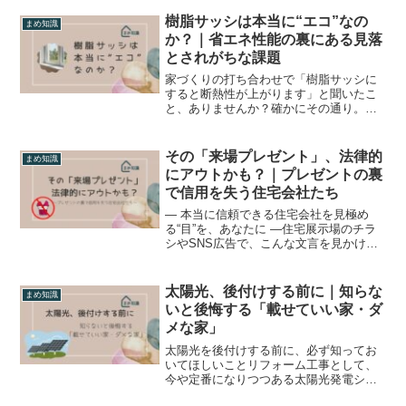
性能の数値（U値やC値）だけで決まるわ
けではありません。今回は、体感温度を
樹脂サッシは本当に“エコ”なの
まめ知識
左右する要素について解...
か？｜省エネ性能の裏にある見落
とされがちな課題
家づくりの打ち合わせで「樹脂サッシに
すると断熱性が上がります」と聞いたこ
と、ありませんか？確かにその通り。樹
脂サッシは断熱性・気密性が高く、冷暖
房効率を上げてくれる優秀な窓です。で
も――「だから環境にやさしい」と言い
その「来場プレゼント」、法律的
まめ知識
切ってしまうのは、少し危...
にアウトかも？｜プレゼントの裏
で信用を失う住宅会社たち
― 本当に信頼できる住宅会社を見極め
る“目”を、あなたに ―住宅展示場のチラ
シやSNS広告で、こんな文言を見かけた
ことはありませんか？住宅会社「LINE登
録＆来場予約でQUOカード10,000円分プ
レゼント！」「ご来場の皆さま全員に
太陽光、後付けする前に｜知らな
まめ知識
Amaz...
いと後悔する「載せていい家・ダ
メな家」
太陽光を後付けする前に、必ず知ってお
いてほしいことリフォーム工事として、
今や定番になりつつある太陽光発電シス
テム。最近では「実質0円で設置できま