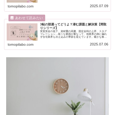
スタイルの変化が、住宅の小型化を後押ししています。維
持管理の手軽さ、環境負荷の軽減、...
2025.07.09
tomopilabo.com
3帖の部屋ってどうよ？潜む課題と解決策【間取
りシリーズ】
実質賃金の低下、資材費の高騰、固定金利の上昇、スタグ
フレーション…様々な要因が重なって、他業界の例に漏れ
ず住宅業界も冷え込みの季節を迎えています。暖かな春は
やってくるのでしょうか。もう来ないのかもしれません。
住宅産業研究所発行［TACT］に...
2025.07.06
tomopilabo.com