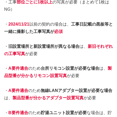
・工事
部位ごとに1枚以上
の写真が必要（まとめて1枚は
NG）
・
2024/11/21
以前の契約の場合は、
工事日記載の黒板等と
一緒に撮影した工事写真が
必須
・
旧設置場所と新設置場所が異なる場合
は、
新旧それぞれ
の工事写真
が必要
・
A要件適合
のため
台所リモコン設置が必要な場合
は、
製
品型番が分かるリモコン設置写真
が必要
・
A要件適合
のため
無線LANアダプター設置が必要な場合
は、
製品型番が分かるアダプター設置写真
が必要
・
B要件適合
のため
貯湯ユニット設置が必要
な場合は、貯