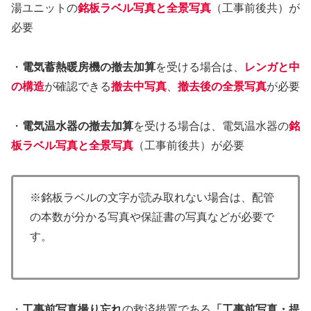
湯ユニットの
銘板ラベル写真と全景写真
（工事前後共）が
必要
・
電気蓄熱暖房機の撤去加算
を受ける場合は、
レンガと中
の構造
が確認できる
撤去中写真
、
撤去後の全景写真
が必要
・
電気温水器の撤去加算
を受ける場合は、電気温水器の
銘
板ラベル写真と全景写真
（工事前後共）が必要
※銘板ラベルの文字が読み取れない場合は、配管
の本数が分かる写真や保証書の写真などが必要で
す。
・
工事前写真撮り忘れ
の救済措置である
「工事前写真・提