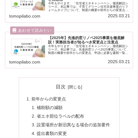
今年もやります、「住宅省エネキャンペーン」徹底解説シ
リーズ。本記事では、子育てグリーン住宅支援事業のリフ
ォームタイプについて、制度の概要や前年からの変更点、
申請に必要な書類一覧、工事写真撮影時の注意点などを分
2025.03.21
tomopilabo.com
かりやすく解説します。なお、前年...
【2025年】先進的窓リノベ2025事業を徹底解
説！実務担当者が知るべき変更点と注意点
今年もやります、「住宅省エネキャンペーン」徹底解説シ
リーズ。本記事では、先進的窓リノベ2025事業について、
制度の概要や前年からの変更点、申請に必要な書類一覧、
工事写真撮影時の注意点などを分かりやすく解説します。
なお、前年の制度を理解してい...
2025.03.21
tomopilabo.com
目次
前年からの変更点
補助額の減額
省エネ部位ラベルの配布
設置場所が新旧異なる場合の追加要件
提出書類の変更