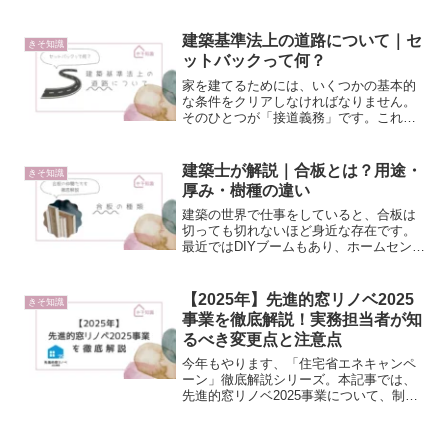
重要な建材です。フローリングには様々
な種類があり、それぞれにメリット・デ
メリットがあります。今回は、そんな
建築基準法上の道路について｜セ
きそ知識
「フローリングの種類」につい...
ットバックって何？
家を建てるためには、いくつかの基本的
な条件をクリアしなければなりません。
そのひとつが「接道義務」です。これ
は、幅が4m以上の道路に敷地が2m以上
接していないと家を建てられないとい
う、建築基準法で定められたルールで
建築士が解説｜合板とは？用途・
きそ知識
す。つまり、どんなに広い土地...
厚み・樹種の違い
建築の世界で仕事をしていると、合板は
切っても切れないほど身近な存在です。
最近ではDIYブームもあり、ホームセンタ
ーで合板を手に取ったことがあるという
方も多いのではないでしょうか。ただ、
この合板。種類がとにかく多いんです。
【2025年】先進的窓リノベ2025
きそ知識
似たような見た目...
事業を徹底解説！実務担当者が知
るべき変更点と注意点
今年もやります、「住宅省エネキャンペ
ーン」徹底解説シリーズ。本記事では、
先進的窓リノベ2025事業について、制度
の概要や前年からの変更点、申請に必要
な書類一覧、工事写真撮影時の注意点な
どを分かりやすく解説します。なお、前