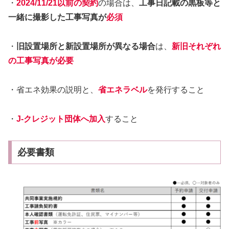
・
2024/11/21以前の契約
の場合は、
工事日記載の黒板等と
一緒に撮影した工事写真が
必須
・
旧設置場所と新設置場所が異なる場合
は、
新旧それぞれ
の工事写真が必要
・省エネ効果の説明と、
省エネラベル
を発行すること
・
J-クレジット団体へ加入
すること
必要書類