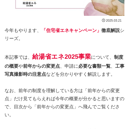
2025.03.21
今年もやります、
「住宅省エネキャンペーン」
徹底解説
シ
リーズ。
給湯省エネ2025事業
本記事では、
について、
制度
の概要
や
前年からの変更点
、申請に
必要な書類一覧
、
工事
写真撮影時の注意点
などを分かりやすく解説します。
なお、前年の制度を理解している方は「前年からの変更
点」だけ見てもらえれば今年の概要が分かると思いますの
で、目次から「前年からの変更点」へ飛んでご覧くださ
い。