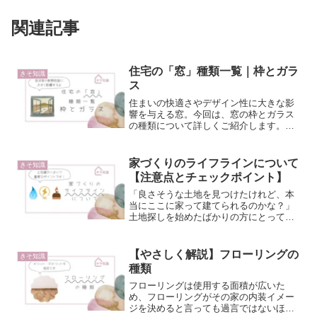
関連記事
住宅の「窓」種類一覧｜枠とガラ
きそ知識
ス
住まいの快適さやデザイン性に大きな影
響を与える窓。今回は、窓の枠とガラス
の種類について詳しくご紹介します。選
び方次第で、断熱性や防犯性が大きく変
わるため、しっかりと理解して最適な窓
を選びましょう。なお、はじめにお知ら
家づくりのライフラインについて
きそ知識
せしておきますが、現在は...
【注意点とチェックポイント】
「良さそうな土地を見つけたけれど、本
当にここに家って建てられるのかな？」
土地探しを始めたばかりの方にとって、
そんな不安はつきものです。もちろん、
住宅の建築には建築基準法や都市計画法
など、いくつもの法律による制限があり
【やさしく解説】フローリングの
きそ知識
ます。それらの法令をクリ...
種類
フローリングは使用する面積が広いた
め、フローリングがその家の内装イメー
ジを決めると言っても過言ではないほど