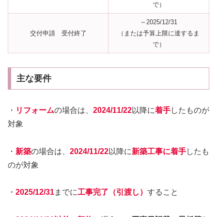
で）
～2025/12/31
交付申請 受付終了
（または予算上限に達するま
で）
主な要件
・
リフォーム
の場合は、
2024/11/22
以降に
着手
したものが
対象
・
新築
の場合は、
2024/11/22
以降に
新築工事に着手
したも
のが対象
・
2025/12/31
までに
工事完了（引渡し）
すること